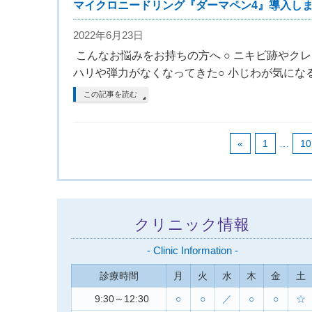
マイクロニードリング『ダーマペン4』導入し
2022年6月23日
こんなお悩みをお持ちの方へ ○ ニキビ跡やクレ
ハリや弾力がなくなってきた○ 小じわが気にな
この記事を読む
«
1
…
10
クリニック情報
- Clinic Information -
診療時間
月
火
水
木
金
土
9:30～12:30
○
○
／
○
○
☆