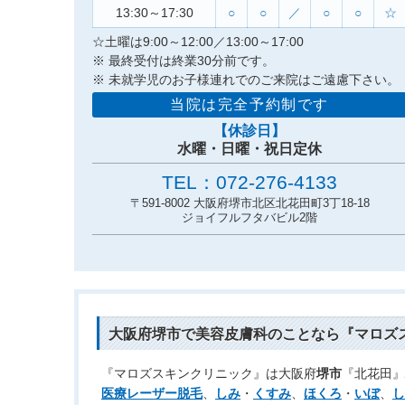
13:30～17:30
○
○
／
○
○
☆
☆土曜は
9:00～12:00／
13:00～17:00
※ 最終受付は終業30分前です。
※ 未就学児のお子様連れでのご来院はご遠慮下さい。
当院は完全予約制です
【休診日】
水曜・日曜・祝日定休
TEL：072-276-4133
〒591-8002 大阪府堺市北区北花田町3丁18-18
ジョイフルフタバビル2階
大阪府
堺市
で
美容皮膚科
のことなら『マロズ
『マロズスキンクリニック』は大阪府
堺市
『北花田』
医療レーザー脱毛
、
しみ
・
くすみ
、
ほくろ
・
いぼ
、
し