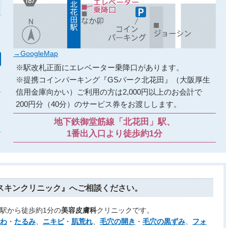
→GoogleMap
※駅改札正面にエレベーター乗降口があります。
※提携コインパーキング『GSパーク北花田』（大阪厚生
信用金庫向かい）ご利用の方は2,000円以上のお会計で
200円分（40分）のサービス券をお渡しします。
地下鉄御堂筋線「北花田」駅、
1番出入口より徒歩約1分
スキンクリニック』へご相談ください。
駅から徒歩約1分の
美容皮膚科
クリニックです。
わ
・
たるみ
、
ニキビ
・
肌荒れ
、
毛穴の開き
・
毛穴の黒ずみ
、
フォ