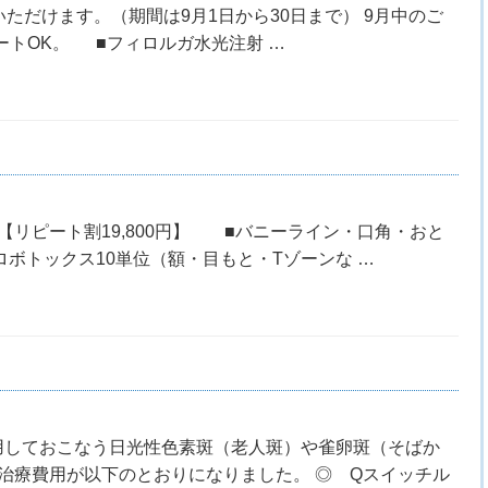
ただけます。（期間は9月1日から30日まで） 9月中のご
トOK。 ■フィロルガ水光注射 …
円に【リピート割19,800円】 ■バニーライン・口角・おと
クロボトックス10単位（額・目もと・Tゾーンな …
用しておこなう日光性色素斑（老人斑）や雀卵斑（そばか
治療費用が以下のとおりになりました。 ◎ Qスイッチル