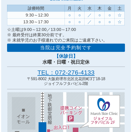
診療時間
月
火
水
木
金
土
9:30～12:30
○
○
／
○
○
☆
13:30～17:30
○
○
／
○
○
☆
☆土曜は
9:00～12:00／
13:00～17:00
※ 最終受付は終業30分前です。
※ 未就学児のお子様連れでのご来院はご遠慮下さい。
当院は完全予約制です
【休診日】
水曜・日曜・祝日定休
TEL：072-276-4133
〒591-8002 大阪府堺市北区北花田町3丁18-18
ジョイフルフタバビル2階