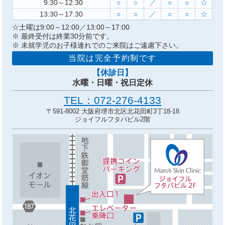
9:30～12:30
○
○
／
○
○
☆
13:30～17:30
○
○
／
○
○
☆
☆土曜は
9:00～12:00／
13:00～17:00
※ 最終受付は終業30分前です。
※ 未就学児のお子様連れでのご来院はご遠慮下さい。
当院は完全予約制です
【休診日】
水曜・日曜・祝日定休
TEL：072-276-4133
〒591-8002 大阪府堺市北区北花田町3丁18-18
ジョイフルフタバビル2階