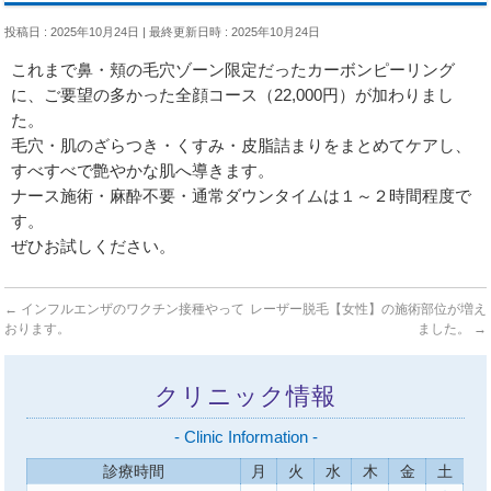
投稿日 : 2025年10月24日
最終更新日時 : 2025年10月24日
これまで鼻・頬の毛穴ゾーン限定だったカーボンピーリング
に、ご要望の多かった全顔コース（22,000円）が加わりまし
た。
毛穴・肌のざらつき・くすみ・皮脂詰まりをまとめてケアし、
すべすべで艶やかな肌へ導きます。
ナース施術・麻酔不要・通常ダウンタイムは１～２時間程度で
す。
ぜひお試しください。
←
インフルエンザのワクチン接種やって
レーザー脱毛【女性】の施術部位が増え
おります。
ました。
→
クリニック情報
- Clinic Information -
診療時間
月
火
水
木
金
土